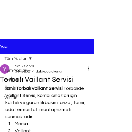
Yazı
Tüm Yazılar
Teknik Servis
Tüm Yazılar
13 Nis 2021
1 dakikada okunur
Torbalı Vaillant Servisi
Protherm
İzmir Torbalı Vaillant Servisi
 Torbalıde 
Genel
Vaillant Servis, kombi cihazları için 
Vaillant
kaliteli ve garantili bakım, arıza , tamir, 
oda termostatı montaj hizmeti 
sunmaktadır.
Marka
Vaillant