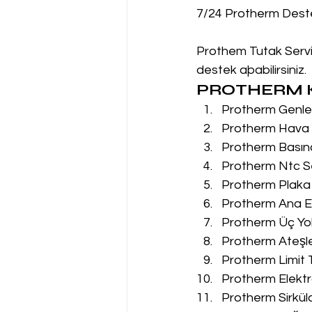
7/24 Protherm Dest
Prothem Tutak Servis
destek aþabilirsiniz.
PROTHERM K
Protherm Genleş
Protherm Hava P
Protherm Basın
Protherm Ntc Se
Protherm Plaka 
Protherm Ana Eş
Protherm Üç Yol
Protherm Ateşle
Protherm Limit 
Protherm Elektr
Protherm Sirkül