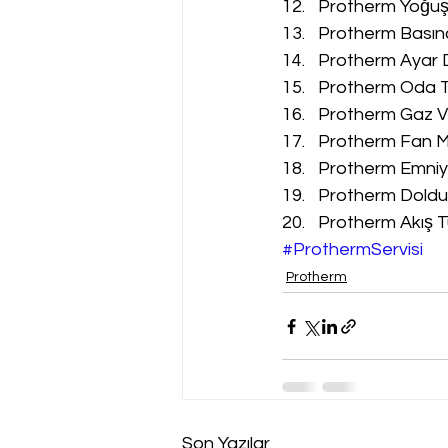
Protherm Yoğuşm
Protherm Basınç
Protherm Ayar D
Protherm Oda Te
Protherm Gaz Va
Protherm Fan Mo
Protherm Emniyet
Protherm Doldur
Protherm Akış Tü
#ProthermServisi
Protherm
Son Yazılar