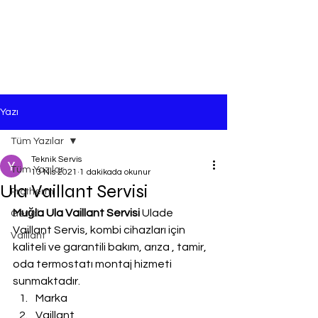
Yazı
Tüm Yazılar
Teknik Servis
Tüm Yazılar
13 Nis 2021
1 dakikada okunur
Ula Vaillant Servisi
Protherm
Muğla Ula Vaillant Servisi
 Ulade 
Genel
Vaillant Servis, kombi cihazları için 
Vaillant
kaliteli ve garantili bakım, arıza , tamir, 
oda termostatı montaj hizmeti 
sunmaktadır.
Marka
Vaillant