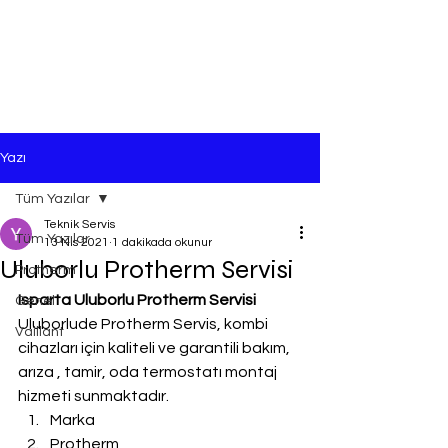
Yazı
Tüm Yazılar
Teknik Servis
Tüm Yazılar
13 Nis 2021
1 dakikada okunur
Uluborlu Protherm Servisi
Protherm
Isparta Uluborlu Protherm Servisi
Genel
Uluborlude Protherm Servis, kombi 
Vaillant
cihazları için kaliteli ve garantili bakım, 
arıza , tamir, oda termostatı montaj 
hizmeti sunmaktadır.
Marka
Protherm