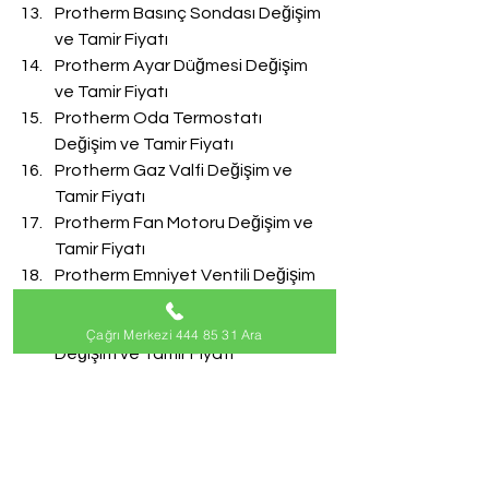
Protherm Basınç Sondası Değişim 
ve Tamir Fiyatı
Protherm Ayar Düğmesi Değişim 
ve Tamir Fiyatı
Protherm Oda Termostatı 
Değişim ve Tamir Fiyatı
Protherm Gaz Valfi Değişim ve 
Tamir Fiyatı
Protherm Fan Motoru Değişim ve 
Tamir Fiyatı
Protherm Emniyet Ventili Değişim 
ve Tamir Fiyatı
Protherm Doldurma Musluğu 
Çağrı Merkezi 444 85 31 Ara
Değişim ve Tamir Fiyatı
Protherm Akış Türbini Değişim ve 
Tamir Fiyatı
#ProthermServisi
Protherm