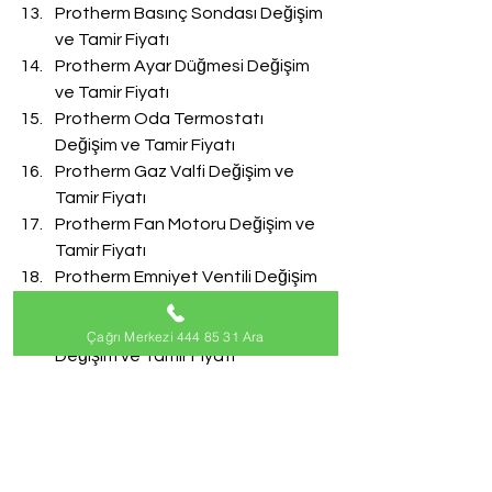
Protherm Basınç Sondası Değişim 
ve Tamir Fiyatı
Protherm Ayar Düğmesi Değişim 
ve Tamir Fiyatı
Protherm Oda Termostatı 
Değişim ve Tamir Fiyatı
Protherm Gaz Valfi Değişim ve 
Tamir Fiyatı
Protherm Fan Motoru Değişim ve 
Tamir Fiyatı
Protherm Emniyet Ventili Değişim 
ve Tamir Fiyatı
Protherm Doldurma Musluğu 
Çağrı Merkezi 444 85 31 Ara
Değişim ve Tamir Fiyatı
Protherm Akış Türbini Değişim ve 
Tamir Fiyatı
#ProthermServisi
Protherm