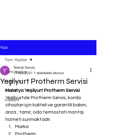
Yazı
Tüm Yazılar
Teknik Servis
Tüm Yazılar
13 Nis 2021
1 dakikada okunur
Yeşilyurt Protherm Servisi
Protherm
Malatya Yeşilyurt Protherm Servisi
Genel
Yeşilyurtde Protherm Servis, kombi 
Vaillant
cihazları için kaliteli ve garantili bakım, 
arıza , tamir, oda termostatı montaj 
hizmeti sunmaktadır.
Marka
Protherm