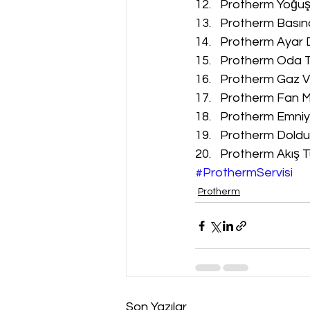
Protherm Yoğuşm
Protherm Basınç
Protherm Ayar D
Protherm Oda Te
Protherm Gaz Va
Protherm Fan Mo
Protherm Emniyet
Protherm Doldur
Protherm Akış Tü
#ProthermServisi
Protherm
Son Yazılar