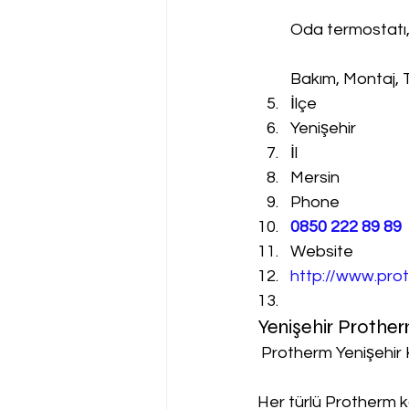
Oda termostatı
Bakım, Montaj, 
İlçe
Yenişehir
İl
Mersin
Phone
0850 222 89 89
Website
http://www.prot
Yenişehir Prothe
 Protherm Yenişehir 
Her türlü Protherm k