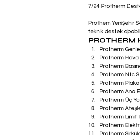
7/24 Protherm Dest
Prothem Yenişehir Se
teknik destek aþabilir
PROTHERM K
Protherm Genleş
Protherm Hava P
Protherm Basın
Protherm Ntc Se
Protherm Plaka 
Protherm Ana Eş
Protherm Üç Yol
Protherm Ateşle
Protherm Limit 
Protherm Elektr
Protherm Sirkül