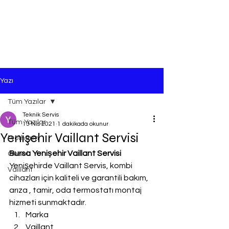
Yazı
Tüm Yazılar
Teknik Servis
Tüm Yazılar
13 Nis 2021
1 dakikada okunur
Yenişehir Vaillant Servisi
Protherm
Bursa Yenişehir Vaillant Servisi
Genel
Yenişehirde Vaillant Servis, kombi 
Vaillant
cihazları için kaliteli ve garantili bakım, 
arıza , tamir, oda termostatı montaj 
hizmeti sunmaktadır.
Marka
Vaillant